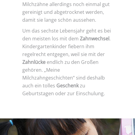
Milchzähne allerdings noch einmal gut
gereinigt und abgetrocknet werden,
damit sie lange schön aussehen.
Um das sechste Lebensjahr geht es bei
den meisten los mit dem
Zahnwechsel
.
Kindergartenkinder fiebern ihm
regelrecht entgegen, weil sie mit der
Zahnlücke
endlich zu den Großen
gehören. „Meine
Milchzahngeschichten“ sind deshalb
auch ein tolles
Geschenk
zu
Geburtstagen oder zur Einschulung.